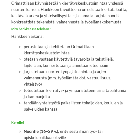
Orimattilaan käynnistetään kierrätyskeskustoimintaa yhdessä
nuorten kanssa. Hankkeen tavoitteena on edistää kiertotaloutta,
kestävää arkea ja yhteisöllisyyttä – ja samalla tarjota nuorille
konkreettista tekemistä, valmennusta ja työelämäkokemusta.
Mitä hankkeessa tehdään?
Hankkeen aikana:
perustetaan ja kehitetään Orimattilaan
kierrätyskeskustoimintaa
otetaan vastaan käytettyjä tavaroita ja tekstiilejä,
lajitellaan, kunnostetaan ja annetaan eteenpäin
järjestetään nuorten työpajatoimintaa ja arjen
valmennusta (mm. työelämätaidot, vastuullisuus,
yhteistyö)
toteutetaan kierrätys- ja ympäristöteemaisia tapahtumia
ja kampanjoita
tehdään yhteistyötä paikallisten toimijoiden, koulujen ja
palveluiden kanssa
Kenelle?
Nuorille (16–29 v.)
, erityisesti ilman työ- tai
opiskelupaikkaa oleville