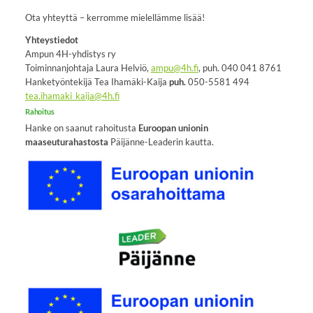
Ota yhteyttä – kerromme mielellämme lisää!
Yhteystiedot
Ampun 4H-yhdistys ry
Toiminnanjohtaja Laura Helviö,
ampu@4h.fi
, puh. 040 041 8761
Hanketyöntekijä Tea Ihamäki-Kaija
puh.
050-5581 494
tea.ihamaki_kaija@4h.fi
Rahoitus
Hanke on saanut rahoitusta
Euroopan unionin
maaseuturahastosta
Päijänne-Leaderin kautta.