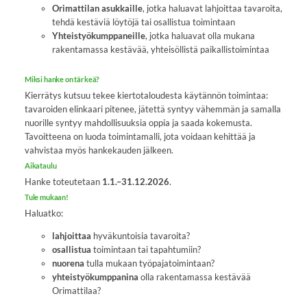
Orimattilan asukkaille
, jotka haluavat lahjoittaa tavaroita,
tehdä kestäviä löytöjä tai osallistua toimintaan
Yhteistyökumppaneille
, jotka haluavat olla mukana
rakentamassa kestävää, yhteisöllistä paikallistoimintaa
Miksi hanke on tärkeä?
Kierrätys kutsuu tekee kiertotaloudesta käytännön toimintaa:
tavaroiden elinkaari pitenee, jätettä syntyy vähemmän ja samalla
nuorille syntyy mahdollisuuksia oppia ja saada kokemusta.
Tavoitteena on luoda toimintamalli, jota voidaan kehittää ja
vahvistaa myös hankekauden jälkeen.
Aikataulu
Hanke toteutetaan
1.1.–31.12.2026
.
Tule mukaan!
Haluatko:
lahjoittaa
hyväkuntoisia tavaroita?
osallistua
toimintaan tai tapahtumiin?
nuorena
tulla mukaan työpajatoimintaan?
yhteistyökumppanina
olla rakentamassa kestävää
Orimattilaa?