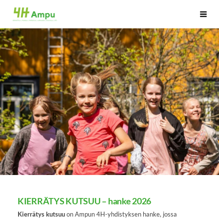
Siirry
Ampun 4H-yhdistys
Haku
sivun
sisältöön
KIERRÄTYS KUTSUU – hanke 2026
Kierrätys kutsuu
on Ampun 4H-yhdistyksen hanke, jossa