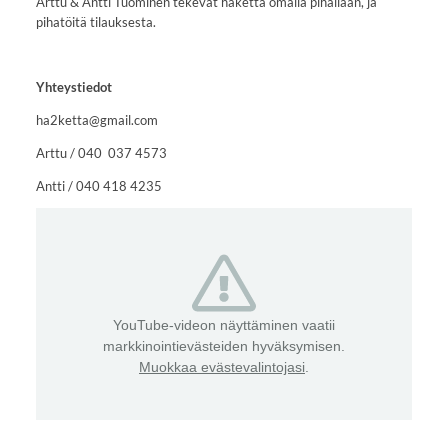
Arttu & Antti Tuominen tekevät haketta omalla pihallaan, ja
pihatöitä tilauksesta.
Yhteystiedot
ha2ketta@gmail.com
Arttu / 040 037 4573
Antti / 040 418 4235
YouTube-videon näyttäminen vaatii
markkinointievästeiden hyväksymisen.
Muokkaa evästevalintojasi
.