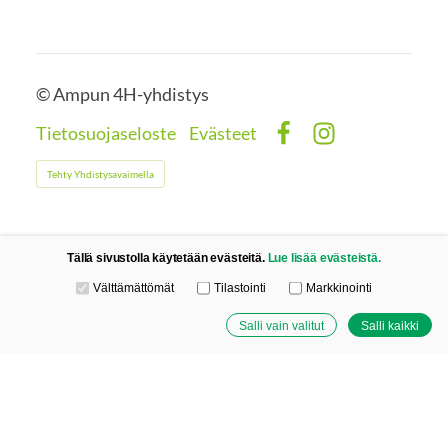
©
Ampun 4H-yhdistys
Tietosuojaseloste
Evästeet
Facebook
Instagram
Tehty Yhdistysavaimella
Tällä sivustolla käytetään evästeitä.
Lue lisää evästeistä.
Valitse käytettävät evästeet
Välttämättömät
Tilastointi
Markkinointi
Salli vain valitut
Salli kaikki