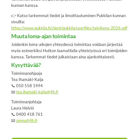
kunnan kanssa.
👉 Katso tarkemmat tiedot ja ilmoittautuminen Pukkilan kunnan
sivuilta:
https://www.pukkila.fi/client/pukkila/userfiles/talviloma-2026.pdf
Muuta loma-ajan toimintaa
Joidenkin loma-aikojen yhteydessä toimintaa voidaan järjestää
myös esimerkiksi Hutkon laamatilalla yhteistyössä eri toimijoiden
kanssa. Tarkemmat tiedot julkaistaan aina ajankohtaisesti.
Kysyttävää?
Toiminnanohjaaja
Tea Ihamäki-Kaija
📞 050 558 1494
📧
tea.ihamaki-kaija@4h.fi
Toiminnanjohtaja
Laura Helviö
📞 0400 418 761
📧
ampu@4h.fi