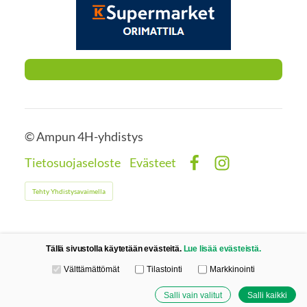
©
Ampun 4H-yhdistys
Tietosuojaseloste
Evästeet
Facebook
Instagram
Tehty Yhdistysavaimella
Tällä sivustolla käytetään evästeitä.
Lue lisää evästeistä.
Valitse käytettävät evästeet
Välttämättömät
Tilastointi
Markkinointi
Salli vain valitut
Salli kaikki