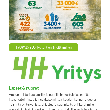
TYÖPALVELU-Työtuntien ilmoittaminen
Lapset & nuoret
Ampun 4H tarjoaa lapsille ja nuorille harrastuksia, leirejä,
iltapäivätoimintaa ja nuokkutoimintaa kuuden kunnan alueella.
Toiminta on turvallista, ohjattua ja suunniteltu eri ikäryhmille
sopivaksi. Lisäksi nuorille tarjoamme mahdollisuuksia työllistyä,