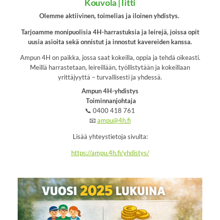
Kouvola | Iitti
Olemme aktiivinen, toimelias ja iloinen yhdistys.
Tarjoamme monipuolisia 4H-harrastuksia ja leirejä, joissa opit
uusia asioita sekä onnistut ja innostut kavereiden kanssa.
Ampun 4H on paikka, jossa saat kokeilla, oppia ja tehdä oikeasti.
Meillä harrastetaan, leireillään, työllistytään ja kokeillaan
yrittäjyyttä – turvallisesti ja yhdessä.
Ampun 4H-yhdistys
Toiminnanjohtaja
📞 0400 418 761
📧
ampu@4h.fi
Lisää yhteystietoja sivulta:
https://ampu.4h.fi/yhdistys/