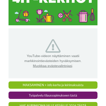
YouTube-videon näyttäminen vaatii
markkinointievästeiden hyväksymisen.
Muokkaa evästevalintojasi
.
MAKSAMINEN + info kerho ja leirimaksuista
Työpalvelu tilaussopimukseen tästä
HAE AURINKOMAJALLE KESÄLLE 2026 TÄSTÄ