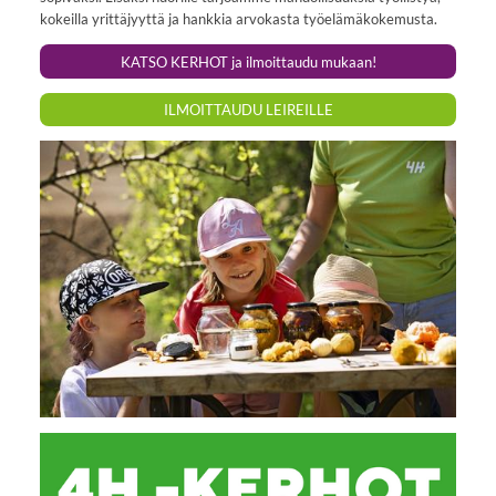
kokeilla yrittäjyyttä ja hankkia arvokasta työelämäkokemusta.
KATSO KERHOT ja ilmoittaudu mukaan!
ILMOITTAUDU LEIREILLE